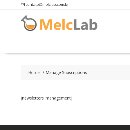
Skip
contato@melclab.com.br
to
content
Home
Manage Subscriptions
[newsletters_management]